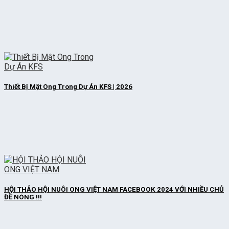
Thiết Bị Mật Ong Trong Dự Án KFS | 2026
HỘI THẢO HỘI NUÔI ONG VIỆT NAM FACEBOOK 2024 VỚI NHIỀU CHỦ
ĐỀ NÓNG !!!