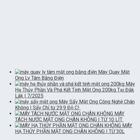
Máy Quay Mật
Ong Ly Tâm Bằng Điện
Máy
Hạ Thủy Phần Và Phá Kết Tinh Mật Ong 200kg Tại Đắk
Lắk | 7/2025
Máy Sấy Mật Ong Công Nghệ Chân
Không | Sấy Chỉ từ 29.9 Độ C!
MÁY
TÁCH NƯỚC MẬT ONG CHÂN KHÔNG | TỪ 10 LÍT
MÁY
HẠ THỦY PHẦN MẬT ONG CHÂN KHÔNG | TỪ 30L