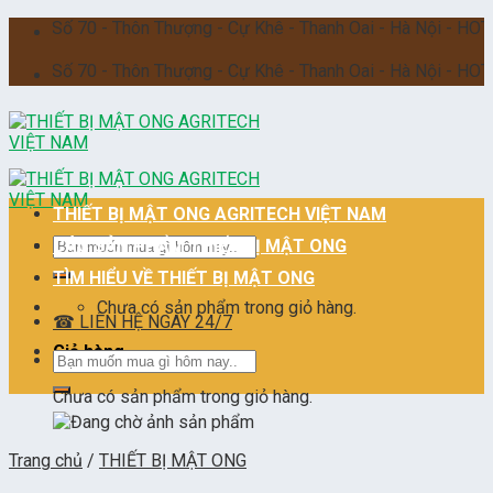
Skip
ố 70 - Thôn Thượng - Cự Khê - Thanh Oai - Hà Nội - HOTLINE 24/
to
content
ố 70 - Thôn Thượng - Cự Khê - Thanh Oai - Hà Nội - HOTLINE 24/
THIẾT BỊ MẬT ONG AGRITECH VIỆT NAM
Tìm
CÁC SẢN PHẨM THIẾT BỊ MẬT ONG
kiếm:
TÌM HIỂU VỀ THIẾT BỊ MẬT ONG
Chưa có sản phẩm trong giỏ hàng.
☎ LIÊN HỆ NGAY 24/7
Giỏ hàng
Tìm
kiếm:
Chưa có sản phẩm trong giỏ hàng.
Trang chủ
/
THIẾT BỊ MẬT ONG