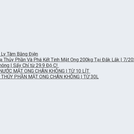
NAY
!!!
 Ly Tâm Bằng Điện
 Thủy Phần Và Phá Kết Tinh Mật Ong 200kg Tại Đắk Lắk | 7/2
ng | Sấy Chỉ từ 29.9 Độ C!
NƯỚC MẬT ONG CHÂN KHÔNG | TỪ 10 LÍT
 THỦY PHẦN MẬT ONG CHÂN KHÔNG | TỪ 30L