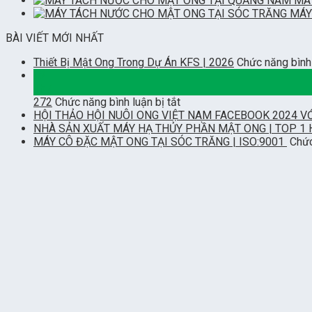
MÁ
MÁY
BÀI VIẾT MỚI NHẤT
Thiết Bị Mật Ong Trong Dự Án KFS | 2026
Chức năng bình 
02
Th7
ở
272
Chức năng bình luận bị tắt
HỘI THẢO HỘI NUÔI ONG VIỆT NAM FACEBOOK 2024 VỚ
NHÀ SẢN XUẤT MÁY HẠ THỦY PHẦN MẬT ONG | TOP 1 
MÁY CÔ ĐẶC MẬT ONG TẠI SÓC TRĂNG | ISO:9001
Chức