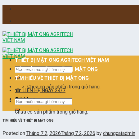
Skip
to
content
THIẾT BỊ MẬT ONG AGRITECH VIỆT NAM
Tìm
CÁC SẢN PHẨM THIẾT BỊ MẬT ONG
kiếm:
TÌM HIỂU VỀ THIẾT BỊ MẬT ONG
Chưa có sản phẩm trong giỏ hàng.
☎ LIÊN HỆ NGAY 24/7
Giỏ hàng
Tìm
kiếm:
Chưa có sản phẩm trong giỏ hàng.
TÌM HIỂU VỀ THIẾT BỊ MẬT ONG
Posted on
Tháng 7 2, 2026
Tháng 7 2, 2026
by
chungcatadmin