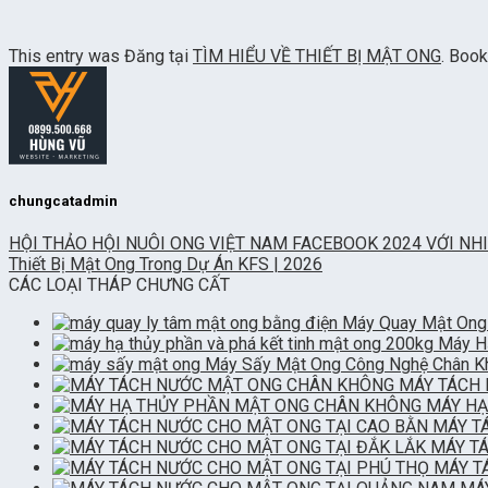
This entry was Đăng tại
TÌM HIỂU VỀ THIẾT BỊ MẬT ONG
. Boo
chungcatadmin
HỘI THẢO HỘI NUÔI ONG VIỆT NAM FACEBOOK 2024 VỚI NHI
Thiết Bị Mật Ong Trong Dự Án KFS | 2026
CÁC LOẠI THÁP CHƯNG CẤT
Máy Quay Mật Ong
Máy Hạ
Máy Sấy Mật Ong Công Nghệ Chân Khô
MÁY TÁCH 
MÁY HẠ
MÁY T
MÁY TÁ
MÁY T