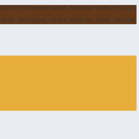
 Thôn Thượng - Cự Khê - Thanh Oai - Hà Nội - HOTLINE 24/7 :09
 Thôn Thượng - Cự Khê - Thanh Oai - Hà Nội - HOTLINE 24/7 :09