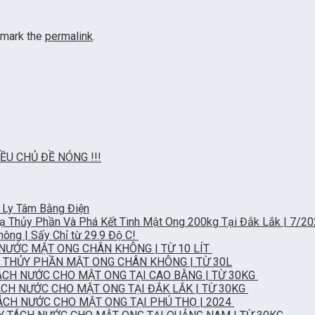
kmark the
permalink
.
ỀU CHỦ ĐỀ NÓNG !!!
 Ly Tâm Bằng Điện
 Thủy Phần Và Phá Kết Tinh Mật Ong 200kg Tại Đắk Lắk | 7/2
ng | Sấy Chỉ từ 29.9 Độ C!
NƯỚC MẬT ONG CHÂN KHÔNG | TỪ 10 LÍT
 THỦY PHẦN MẬT ONG CHÂN KHÔNG | TỪ 30L
ÁCH NƯỚC CHO MẬT ONG TẠI CAO BẰNG | TỪ 30KG
CH NƯỚC CHO MẬT ONG TẠI ĐẮK LẮK | TỪ 30KG
ÁCH NƯỚC CHO MẬT ONG TẠI PHÚ THỌ | 2024