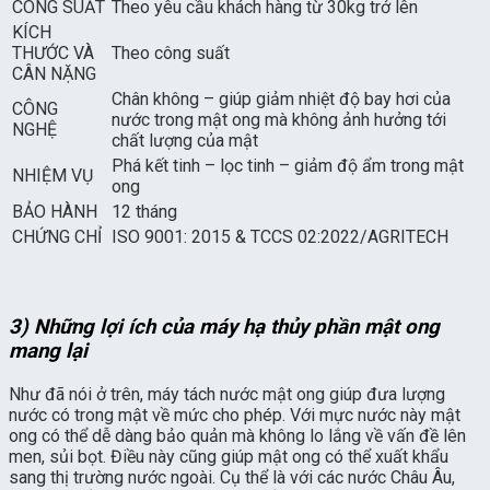
CÔNG SUẤT
Theo yêu cầu khách hàng từ 30kg trở lên
KÍCH
THƯỚC VÀ
Theo công suất
CÂN NẶNG
Chân không – giúp giảm nhiệt độ bay hơi của
CÔNG
nước trong mật ong mà không ảnh hưởng tới
NGHỆ
chất lượng của mật
Phá kết tinh – lọc tinh – giảm độ ẩm trong mật
NHIỆM VỤ
ong
BẢO HÀNH
12 tháng
CHỨNG CHỈ
ISO 9001: 2015 & TCCS 02:2022/AGRITECH
3) Những lợi ích của máy hạ thủy phần mật ong
mang lại
Như đã nói ở trên, máy tách nước mật ong giúp đưa lượng
nước có trong mật về mức cho phép. Với mực nước này mật
ong có thể dễ dàng bảo quản mà không lo lắng về vấn đề lên
men, sủi bọt. Điều này cũng giúp mật ong có thể xuất khẩu
sang thị trường nước ngoài. Cụ thể là với các nước Châu Âu,