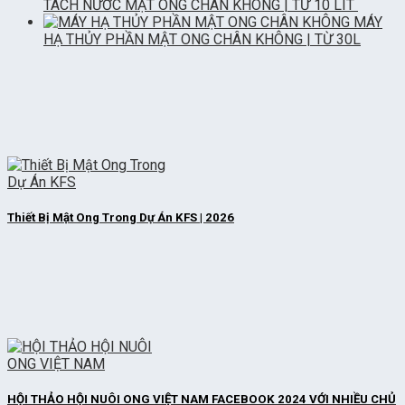
TÁCH NƯỚC MẬT ONG CHÂN KHÔNG | TỪ 10 LÍT
MÁY
HẠ THỦY PHẦN MẬT ONG CHÂN KHÔNG | TỪ 30L
Thiết Bị Mật Ong Trong Dự Án KFS | 2026
HỘI THẢO HỘI NUÔI ONG VIỆT NAM FACEBOOK 2024 VỚI NHIỀU CHỦ