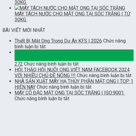
30KG
MÁY TÁCH NƯỚC CHO MẬT ONG TẠI SÓC TRĂNG | TỪ
30KG
BÀI VIẾT MỚI NHẤT
Thiết Bị Mật Ong Trong Dự Án KFS | 2026
Chức năng
ở
bình luận bị tắt
Thiết
02
Bị
Th7
Mật
ở
272
Chức năng bình luận bị tắt
Ong
HỘI THẢO HỘI NUÔI ONG VIỆT NAM FACEBOOK 2024
Trong
ở
VỚI NHIỀU CHỦ ĐỀ NÓNG !!!
Chức năng bình luận bị tắt
Dự
H
NHÀ SẢN XUẤT MÁY HẠ THỦY PHẦN MẬT ONG | TOP 1
Án
ở
T
HIỆN NAY
Chức năng bình luận bị tắt
KFS
NHÀ
H
MÁY CÔ ĐẶC MẬT ONG TẠI SÓC TRĂNG | ISO:9001
|
ở
SẢN
N
Chức năng bình luận bị tắt
2026
MÁY
XUẤT
O
CÔ
MÁY
V
ĐẶC
HẠ
N
MẬT
THỦY
F
ONG
PHẦN
2
TẠI
MẬT
V