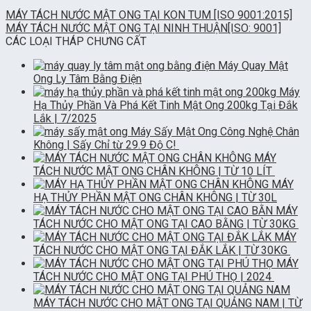
MÁY TÁCH NƯỚC MẬT ONG TẠI KON TUM [ISO 9001:2015]
MÁY TÁCH NƯỚC MẬT ONG TẠI NINH THUẬN[ISO: 9001]
CÁC LOẠI THÁP CHƯNG CẤT
Máy Quay Mật
Ong Ly Tâm Bằng Điện
Máy
Hạ Thủy Phần Và Phá Kết Tinh Mật Ong 200kg Tại Đắk
Lắk | 7/2025
Máy Sấy Mật Ong Công Nghệ Chân
Không | Sấy Chỉ từ 29.9 Độ C!
MÁY
TÁCH NƯỚC MẬT ONG CHÂN KHÔNG | TỪ 10 LÍT
MÁY
HẠ THỦY PHẦN MẬT ONG CHÂN KHÔNG | TỪ 30L
MÁY
TÁCH NƯỚC CHO MẬT ONG TẠI CAO BẰNG | TỪ 30KG
MÁY
TÁCH NƯỚC CHO MẬT ONG TẠI ĐẮK LẮK | TỪ 30KG
MÁY
TÁCH NƯỚC CHO MẬT ONG TẠI PHÚ THỌ | 2024
MÁY TÁCH NƯỚC CHO MẬT ONG TẠI QUẢNG NAM | TỪ