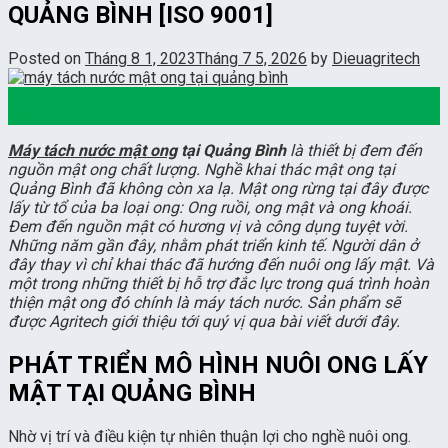
QUẢNG BÌNH [ISO 9001]
Posted on
Tháng 8 1, 2023
Tháng 7 5, 2026
by
Dieuagritech
01
Th8
Máy tách nước mật ong
tại Quảng Bình
là thiết bị đem đến
nguồn mật ong chất lượng. Nghề khai thác mật ong tại
Quảng Bình đã không còn xa lạ. Mật ong rừng tại đây được
lấy từ tổ của ba loại ong: Ong ruồi, ong mật và ong khoái.
Đem đến nguồn mật có hương vị và công dụng tuyệt vời.
Những năm gần đây, nhằm phát triển kinh tế. Người dân ở
đây thay vì chỉ khai thác đã hướng đến nuôi ong lấy mật. Và
một trong những thiết bị hỗ trợ đắc lực trong quá trình hoàn
thiện mật ong đó chính là máy tách nước. Sản phẩm sẽ
được Agritech giới thiệu tới quý vị qua bài viết dưới đây.
PHÁT TRIỂN MÔ HÌNH NUÔI ONG LẤY
MẬT TẠI QUẢNG BÌNH
Nhờ vị trí và điều kiện tự nhiên thuận lợi cho nghề nuôi ong.