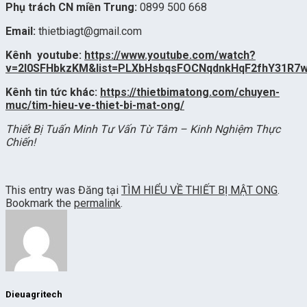
Phụ trách CN miền Trung:
0899 500 668
Email:
thietbiagt@gmail.com
Kênh youtube:
https://www.youtube.com/watch?
v=2l0SFHbkzKM&list=PLXbHsbqsFOCNqdnkHqF2fhY31R7
Kênh tin tức khác:
https://thietbimatong.com/chuyen-
muc/tim-hieu-ve-thiet-bi-mat-ong/
Thiết Bị Tuấn Minh Tư Vấn Từ Tâm – Kinh Nghiệm Thực
Chiến!
This entry was Đăng tại
TÌM HIỂU VỀ THIẾT BỊ MẬT ONG
.
Bookmark the
permalink
.
Dieuagritech