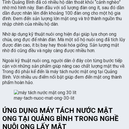
Tỉnh Quảng Bình đã có nhiều hộ dân thoát khỏi “cảnh nghèo”
nhờ mô hình này. Ban đầu với số lượng đàn ong ít, sau đó dần
dần được nhân lên đến khoảng 100 đàn ong cho một hộ gia
đình. Đem đến sản lượng lớn mật ong và trở thành nguồn thu
nhập chính của nhiều hộ dân.
Nhờ áp dụng kỹ thuật nuôi ong hiện đại giúp lựa chọn ong
chúa, ong đực để nhân đàn. Mà một số hộ nuôi ong đã tích lũy
được đàn cao, ít bị bay hay thoái hóa giống. Sản lượng mật
nhờ đó cũng đều và ngày càng được nhiều hơn.
Ngoài kỹ thuật nuôi ong, người dân ở đây còn từng bước tiếp
cận với những sản phẩm giúp nâng cao chất lượng mật thu về.
Trong đó phải kể đến là máy tách nước mật ong tại Quảng
Bình. Với nhiều ưu điểm nổi bật giúp đem đến mật ong thành
phẩm hoàn hảo.
may-tach-nuoc-mat-ong-30-lit
ỨNG DỤNG MÁY TÁCH NƯỚC MẬT
ONG TẠI QUẢNG BÌNH TRONG NGHỀ
NUÔI ONG LẤY MẬT