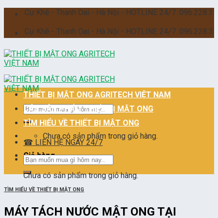
Skip
ự Khê - Thanh Oai - Hà Nội - HOTLINE 24/7 :096.228.3555
to
content
ự Khê - Thanh Oai - Hà Nội - HOTLINE 24/7 :096.228.3555
THIẾT BỊ MẬT ONG AGRITECH VIỆT NAM
Tìm
CÁC SẢN PHẨM THIẾT BỊ MẬT ONG
kiếm:
TÌM HIỂU VỀ THIẾT BỊ MẬT ONG
Chưa có sản phẩm trong giỏ hàng.
☎ LIÊN HỆ NGAY 24/7
Giỏ hàng
Tìm
kiếm:
Chưa có sản phẩm trong giỏ hàng.
TÌM HIỂU VỀ THIẾT BỊ MẬT ONG
MÁY TÁCH NƯỚC MẬT ONG TẠI