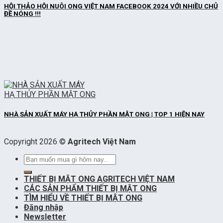
HỘI THẢO HỘI NUÔI ONG VIỆT NAM FACEBOOK 2024 VỚI NHIỀU CHỦ
ĐỀ NÓNG !!!
NHÀ SẢN XUẤT MÁY HẠ THỦY PHẦN MẬT ONG | TOP 1 HIỆN NAY
Copyright 2026 ©
Agritech Việt Nam
Tìm
kiếm:
THIẾT BỊ MẬT ONG AGRITECH VIỆT NAM
CÁC SẢN PHẨM THIẾT BỊ MẬT ONG
TÌM HIỂU VỀ THIẾT BỊ MẬT ONG
Đăng nhập
Newsletter