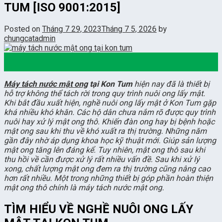
TUM [ISO 9001:2015]
Posted on
Tháng 7 29, 2023
Tháng 7 5, 2026
by
chungcatadmin
29
Th7
Máy tách nước mật ong
tại Kon Tum
hiện nay đã là thiết bị
hỗ trợ không thể tách rời trong quy trình nuôi ong lấy mật.
Khi bắt đầu xuất hiện, nghề nuôi ong lấy mật ở Kon Tum gặp
khá nhiều khó khăn. Các hộ dân chưa nắm rõ được quy trình
nuôi hay xử lý mật ong thô. Khiến đàn ong hay bị bệnh hoặc
mật ong sau khi thu về khó xuất ra thị trường. Những năm
gần đây nhờ áp dụng khoa học kỹ thuật mới. Giúp sản lượng
mật ong tăng lên đáng kể. Tuy nhiên, mật ong thô sau khi
thu hồi về cần được xử lý rất nhiều vấn đề. Sau khi xử lý
xong, chất lượng mật ong đem ra thị trường cũng nâng cao
hơn rất nhiều. Một trong những thiết bị góp phần hoàn thiện
mật ong thô chính là máy tách nước mật ong.
TÌM HIỂU VỀ NGHỀ NUÔI ONG LẤY