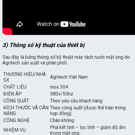
3) Thông số kỹ thuật của thiết bị
Sau đây là bảng thông số kỹ thuật máy tách nước mật ong do
Agritech sản xuất và phân phối:
THƯƠNG HIỆU/NHÀ
Agritech Việt Nam
SX
CHẤT LIỆU
inox 304
ĐIỆN ÁP
380v/50hz
CÔNG SUẤT
Theo yêu cầu khách hàng
KÍCH THƯỚC VÀ CÂN
Theo công suất (được thể hiện trong
NẶNG
hợp đồng)
CÔNG NGHỆ
Chân không
Phá kết tinh – lọc tinh – giảm độ ẩm
NHIỆM VỤ
trong mật ong