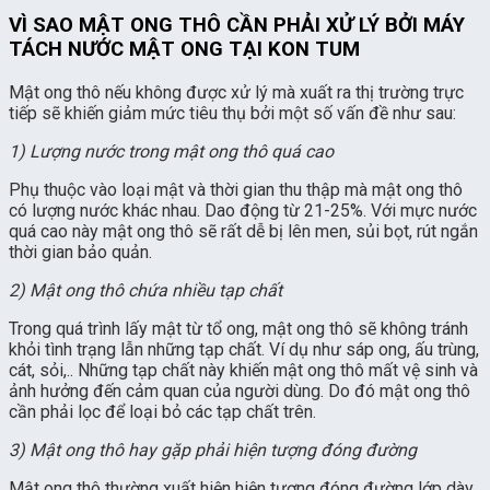
VÌ SAO MẬT ONG THÔ CẦN PHẢI XỬ LÝ BỞI MÁY
TÁCH NƯỚC MẬT ONG TẠI KON TUM
Mật ong thô nếu không được xử lý mà xuất ra thị trường trực
tiếp sẽ khiến giảm mức tiêu thụ bởi một số vấn đề như sau:
1) Lượng nước trong mật ong thô quá cao
Phụ thuộc vào loại mật và thời gian thu thập mà mật ong thô
có lượng nước khác nhau. Dao động từ 21-25%. Với mực nước
quá cao này mật ong thô sẽ rất dễ bị lên men, sủi bọt, rút ngắn
thời gian bảo quản.
2) Mật ong thô chứa nhiều tạp chất
Trong quá trình lấy mật từ tổ ong, mật ong thô sẽ không tránh
khỏi tình trạng lẫn những tạp chất. Ví dụ như sáp ong, ấu trùng,
cát, sỏi,.. Những tạp chất này khiến mật ong thô mất vệ sinh và
ảnh hưởng đến cảm quan của người dùng. Do đó mật ong thô
cần phải lọc để loại bỏ các tạp chất trên.
3) Mật ong thô hay gặp phải hiện tượng đóng đường
Mật ong thô thường xuất hiện hiện tượng đóng đường lớp dày