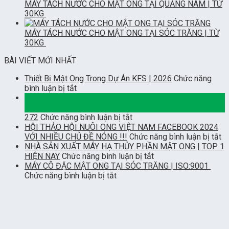
MÁY TÁCH NƯỚC CHO MẬT ONG TẠI QUẢNG NAM | TỪ
30KG
MÁY TÁCH NƯỚC CHO MẬT ONG TẠI SÓC TRĂNG | TỪ
30KG
BÀI VIẾT MỚI NHẤT
Thiết Bị Mật Ong Trong Dự Án KFS | 2026
Chức năng
ở
bình luận bị tắt
Thiết
02
Bị
Th7
Mật
ở
272
Chức năng bình luận bị tắt
Ong
HỘI THẢO HỘI NUÔI ONG VIỆT NAM FACEBOOK 2024
Trong
ở
VỚI NHIỀU CHỦ ĐỀ NÓNG !!!
Chức năng bình luận bị tắt
Dự
H
NHÀ SẢN XUẤT MÁY HẠ THỦY PHẦN MẬT ONG | TOP 1
Án
ở
T
HIỆN NAY
Chức năng bình luận bị tắt
KFS
NHÀ
H
MÁY CÔ ĐẶC MẬT ONG TẠI SÓC TRĂNG | ISO:9001
|
ở
SẢN
N
Chức năng bình luận bị tắt
2026
MÁY
XUẤT
O
CÔ
MÁY
V
ĐẶC
HẠ
N
MẬT
THỦY
F
ONG
PHẦN
2