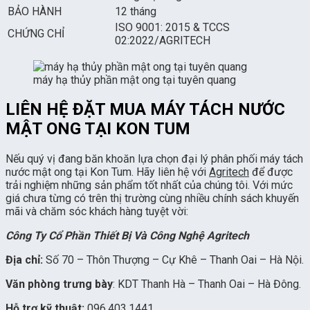
BẢO HÀNH
12 tháng
ISO 9001: 2015 & TCCS
CHỨNG CHỈ
02:2022/AGRITECH
máy hạ thủy phần mật ong tại tuyên quang
LIÊN HỆ ĐẶT MUA MÁY TÁCH NƯỚC
MẬT ONG TẠI KON TUM
Nếu quý vị đang băn khoăn lựa chọn đại lý phân phối máy tách
nước mật ong tại Kon Tum. Hãy liên hệ với
Agritech
để được
trải nghiệm những sản phẩm tốt nhất của chúng tôi. Với mức
giá chưa từng có trên thị trường cùng nhiều chính sách khuyến
mãi và chăm sóc khách hàng tuyệt vời:
Công Ty Cổ Phần Thiết Bị Và Công Nghệ Agritec
h
Địa chỉ:
Số 70 – Thôn Thượng – Cự Khê – Thanh Oai – Hà Nội.
Văn phòng trưng bày
: KDT Thanh Hà – Thanh Oai – Hà Đông.
Hỗ trợ kỹ thuật:
096.403.1441