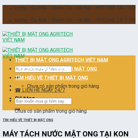
Skip
ợng - Cự Khê - Thanh Oai - Hà Nội - HOTLINE 24/7 :096.228.355
to
content
ợng - Cự Khê - Thanh Oai - Hà Nội - HOTLINE 24/7 :096.228.355
THIẾT BỊ MẬT ONG AGRITECH VIỆT NAM
Tìm
CÁC SẢN PHẨM THIẾT BỊ MẬT ONG
kiếm:
TÌM HIỂU VỀ THIẾT BỊ MẬT ONG
Chưa có sản phẩm trong giỏ hàng.
☎ LIÊN HỆ NGAY 24/7
Giỏ hàng
Tìm
kiếm:
Chưa có sản phẩm trong giỏ hàng.
TÌM HIỂU VỀ THIẾT BỊ MẬT ONG
MÁY TÁCH NƯỚC MẬT ONG TẠI KON