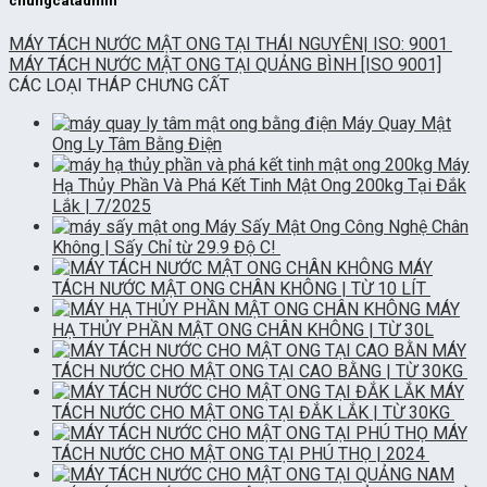
chungcatadmin
MÁY TÁCH NƯỚC MẬT ONG TẠI THÁI NGUYÊN| ISO: 9001
MÁY TÁCH NƯỚC MẬT ONG TẠI QUẢNG BÌNH [ISO 9001]
CÁC LOẠI THÁP CHƯNG CẤT
Máy Quay Mật
Ong Ly Tâm Bằng Điện
Máy
Hạ Thủy Phần Và Phá Kết Tinh Mật Ong 200kg Tại Đắk
Lắk | 7/2025
Máy Sấy Mật Ong Công Nghệ Chân
Không | Sấy Chỉ từ 29.9 Độ C!
MÁY
TÁCH NƯỚC MẬT ONG CHÂN KHÔNG | TỪ 10 LÍT
MÁY
HẠ THỦY PHẦN MẬT ONG CHÂN KHÔNG | TỪ 30L
MÁY
TÁCH NƯỚC CHO MẬT ONG TẠI CAO BẰNG | TỪ 30KG
MÁY
TÁCH NƯỚC CHO MẬT ONG TẠI ĐẮK LẮK | TỪ 30KG
MÁY
TÁCH NƯỚC CHO MẬT ONG TẠI PHÚ THỌ | 2024