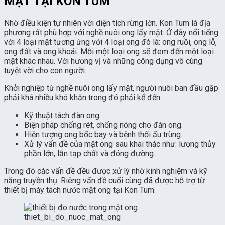
MẬT TẠI KON TUM
Nhờ điều kiện tự nhiên với diện tích rừng lớn. Kon Tum là địa
phương rất phù hợp với nghề nuôi ong lấy mật. Ở đây nổi tiếng
với 4 loại mật tương ứng với 4 loại ong đó là: ong ruồi, ong lỗ,
ong đất và ong khoái. Mỗi một loại ong sẽ đem đến một loại
mật khác nhau. Với hương vị và những công dụng vô cùng
tuyệt vời cho con người.
Khởi nghiệp từ nghề nuôi ong lấy mật, người nuôi ban đầu gặp
phải khá nhiều khó khăn trong đó phải kể đến:
Kỹ thuật tách đàn ong.
Biện pháp chống rét, chống nóng cho đàn ong.
Hiện tượng ong bốc bay và bệnh thối ấu trùng.
Xử lý vấn đề của mật ong sau khai thác như: lượng thủy
phần lớn, lẫn tạp chất và đóng đường.
Trong đó các vấn đề đều được xử lý nhờ kinh nghiệm và kỹ
năng truyền thụ. Riêng vấn đề cuối cùng đã được hỗ trợ từ
thiết bị máy tách nước mật ong tại Kon Tum.
thiet_bi_do_nuoc_mat_ong