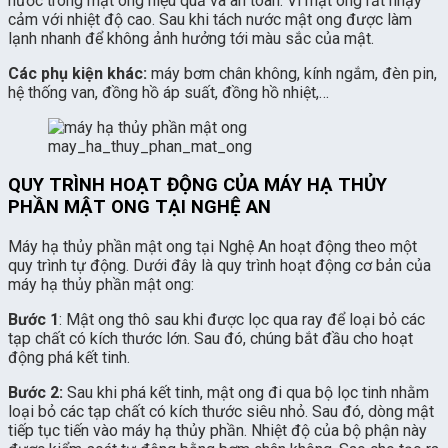
nước trong mật ong hiệu quả và an toàn. Vì mật ong rất nhạy
cảm với nhiệt độ cao. Sau khi tách nước mật ong được làm
lạnh nhanh để không ảnh hưởng tới màu sắc của mật.
Các phụ kiện khác:
máy bơm chân không, kính ngắm, đèn pin,
hệ thống van, đồng hồ áp suất, đồng hồ nhiệt,…
may_ha_thuy_phan_mat_ong
QUY TRÌNH HOẠT ĐỘNG CỦA MÁY HẠ THỦY
PHẦN MẬT ONG TẠI NGHỆ AN
Máy hạ thủy phần mật ong tại Nghệ An hoạt động theo một
quy trình tự động. Dưới đây là quy trình hoạt động cơ bản của
máy hạ thủy phần mật ong:
Bước 1
: Mật ong thô sau khi được lọc qua ray để loại bỏ các
tạp chất có kích thước lớn. Sau đó, chúng bắt đầu cho hoạt
động phá kết tinh.
Bước 2:
Sau khi phá kết tinh, mật ong đi qua bộ lọc tinh nhằm
loại bỏ các tạp chất có kích thước siêu nhỏ. Sau đó, dòng mật
tiếp tục tiến vào máy hạ thủy phần. Nhiệt độ của bộ phận này