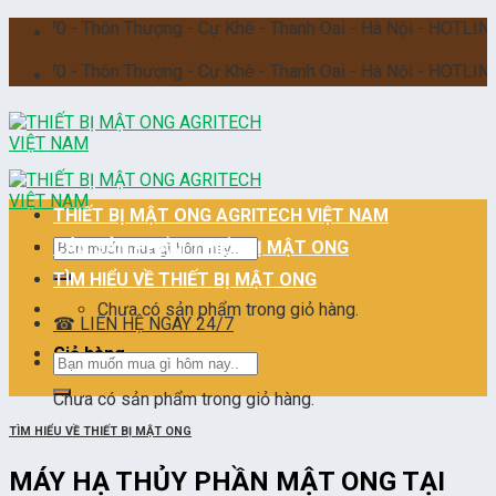
Skip
- Thôn Thượng - Cự Khê - Thanh Oai - Hà Nội - HOTLINE 24/7 :0
to
content
- Thôn Thượng - Cự Khê - Thanh Oai - Hà Nội - HOTLINE 24/7 :0
THIẾT BỊ MẬT ONG AGRITECH VIỆT NAM
Tìm
CÁC SẢN PHẨM THIẾT BỊ MẬT ONG
kiếm:
TÌM HIỂU VỀ THIẾT BỊ MẬT ONG
Chưa có sản phẩm trong giỏ hàng.
☎ LIÊN HỆ NGAY 24/7
Giỏ hàng
Tìm
kiếm:
Chưa có sản phẩm trong giỏ hàng.
TÌM HIỂU VỀ THIẾT BỊ MẬT ONG
MÁY HẠ THỦY PHẦN MẬT ONG TẠI