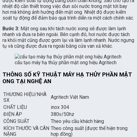
được kiểm soát tự động bằng bơm chân không. Sao cho tạo ra
nhiệt độ cần thiết trong việc đun sôi nước trong mật tới bay
hơi mà không ảnh hưởng đến mật ong. Nhiệt độ được kiểm
soát tự động để đảm bảo quá trình diễn ra một cách chính xác.
Bước 3:
Mật ong sau khi tách nước xong sẽ được làm lạnh
nhanh và đưa ra bên ngoài. Bên cạnh đó, hơi nước được tách
ra khỏi mật cũng được gom lại và làm lạnh nhanh. Nước ngưng
tụ và cũng được đưa ra ngoài bằng cửa van xả khác.
cấu tạo máy hạ thủy phần mật ong hiệu Agritech
THÔNG SỐ KỸ THUẬT MÁY HẠ THỦY PHẦN MẬT
ONG TẠI NGHỆ AN
THƯƠNG HIỆU/NHÀ
Agritech Việt Nam
SX
CHẤT LIỆU
inox 304
ĐIỆN ÁP
380v/50hz
CÔNG SUẤT
Theo yêu cầu khách hàng
KÍCH THƯỚC VÀ CÂN
Theo công suất (được thể hiện trong
NẶNG
hợp đồng)