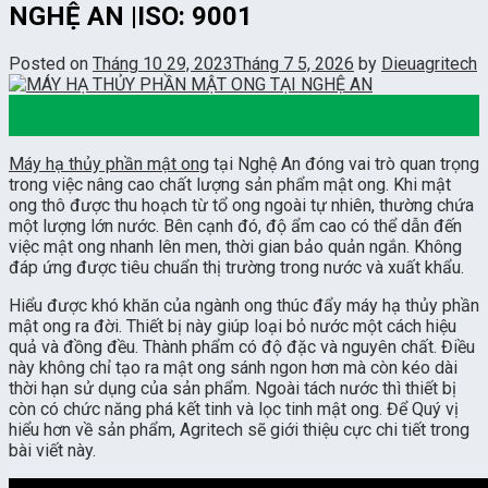
NGHỆ AN |ISO: 9001
Posted on
Tháng 10 29, 2023
Tháng 7 5, 2026
by
Dieuagritech
29
Th10
Máy hạ thủy phần mật ong
tại Nghệ An đóng vai trò quan trọng
trong việc nâng cao chất lượng sản phẩm mật ong. Khi mật
ong thô được thu hoạch từ tổ ong ngoài tự nhiên, thường chứa
một lượng lớn nước. Bên cạnh đó, độ ẩm cao có thể dẫn đến
việc mật ong nhanh lên men, thời gian bảo quản ngắn. Không
đáp ứng được tiêu chuẩn thị trường trong nước và xuất khẩu.
Hiểu được khó khăn của ngành ong thúc đẩy máy hạ thủy phần
mật ong ra đời. Thiết bị này giúp loại bỏ nước một cách hiệu
quả và đồng đều. Thành phẩm có độ đặc và nguyên chất. Điều
này không chỉ tạo ra mật ong sánh ngon hơn mà còn kéo dài
thời hạn sử dụng của sản phẩm. Ngoài tách nước thì thiết bị
còn có chức năng phá kết tinh và lọc tinh mật ong. Để Quý vị
hiểu hơn về sản phẩm, Agritech sẽ giới thiệu cực chi tiết trong
bài viết này.