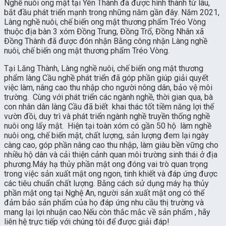
Nghề nuôi ong mật tại Yên Thành đã được hình thành từ lâu,
bắt đầu phát triển mạnh trong những năm gần đây. Năm 2021,
Làng nghề nuôi, chế biến ong mật thương phẩm Tréo Vòng
thuộc địa bàn 3 xóm Đồng Trung, Đồng Trổ, Đồng Nhân xã
Đồng Thành đã được đón nhận Bằng công nhận Làng nghề
nuôi, chế biến ong mật thương phẩm Tréo Vòng.
Tại Lăng Thành, Làng nghề nuôi, chế biến ong mật thương
phẩm làng Cầu nghề phát triển đã góp phần giúp giải quyết
việc làm, nâng cao thu nhập cho người nông dân, bảo vệ môi
trường. Cùng với phát triển các ngành nghề, thời gian qua, bà
con nhân dân làng Cầu đã biết khai thác tốt tiềm năng lợi thế
vườn đồi, duy trì và phát triển ngành nghề truyền thống nghề
nuôi ong lấy mật. Hiện tại toàn xóm có gần 50 hộ làm nghề
nuôi ong, chế biến mật, chất lượng, sản lượng đem lại ngày
càng cao, góp phần nâng cao thu nhập, làm giàu bền vững cho
nhiều hộ dân và cải thiện cảnh quan môi trường sinh thái ở địa
phương.Máy hạ thủy phần mật ong đóng vai trò quan trọng
trong việc sản xuất mật ong ngon, tinh khiết và đáp ứng được
các tiêu chuẩn chất lượng. Bằng cách sử dụng máy hạ thủy
phần mật ong tại Nghệ An, người sản xuất mật ong có thể
đảm bảo sản phẩm của họ đáp ứng nhu cầu thị trường và
mang lại lợi nhuận cao.Nếu còn thắc mắc về sản phẩm , hãy
liên hệ trực tiếp với chúng tôi để được giải đáp!