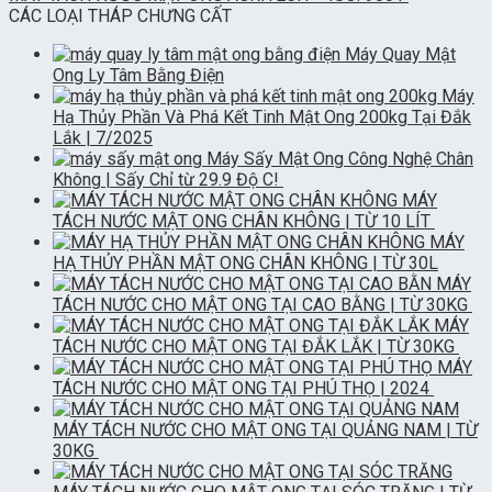
CÁC LOẠI THÁP CHƯNG CẤT
Máy Quay Mật
Ong Ly Tâm Bằng Điện
Máy
Hạ Thủy Phần Và Phá Kết Tinh Mật Ong 200kg Tại Đắk
Lắk | 7/2025
Máy Sấy Mật Ong Công Nghệ Chân
Không | Sấy Chỉ từ 29.9 Độ C!
MÁY
TÁCH NƯỚC MẬT ONG CHÂN KHÔNG | TỪ 10 LÍT
MÁY
HẠ THỦY PHẦN MẬT ONG CHÂN KHÔNG | TỪ 30L
MÁY
TÁCH NƯỚC CHO MẬT ONG TẠI CAO BẰNG | TỪ 30KG
MÁY
TÁCH NƯỚC CHO MẬT ONG TẠI ĐẮK LẮK | TỪ 30KG
MÁY
TÁCH NƯỚC CHO MẬT ONG TẠI PHÚ THỌ | 2024
MÁY TÁCH NƯỚC CHO MẬT ONG TẠI QUẢNG NAM | TỪ
30KG