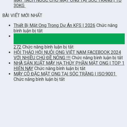
MÁY TÁCH NƯỚC CHO MẬT ONG TẠI SÓC TRĂNG | TỪ
30KG
BÀI VIẾT MỚI NHẤT
Thiết Bị Mật Ong Trong Dự Án KFS | 2026
Chức năng
ở
bình luận bị tắt
Thiết
02
Bị
Th7
Mật
ở
272
Chức năng bình luận bị tắt
Ong
HỘI THẢO HỘI NUÔI ONG VIỆT NAM FACEBOOK 2024
Trong
ở
VỚI NHIỀU CHỦ ĐỀ NÓNG !!!
Chức năng bình luận bị tắt
Dự
H
NHÀ SẢN XUẤT MÁY HẠ THỦY PHẦN MẬT ONG | TOP 1
Án
ở
T
HIỆN NAY
Chức năng bình luận bị tắt
KFS
NHÀ
H
MÁY CÔ ĐẶC MẬT ONG TẠI SÓC TRĂNG | ISO:9001
|
ở
SẢN
N
Chức năng bình luận bị tắt
2026
MÁY
XUẤT
O
CÔ
MÁY
V
ĐẶC
HẠ
N
MẬT
THỦY
F
ONG
PHẦN
2
TẠI
MẬT
V
SÓC
ONG
N
TRĂNG
|
C