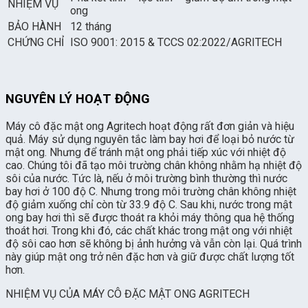
NHIỆM VỤ
ong
BẢO HÀNH
12 tháng
CHỨNG CHỈ
ISO 9001: 2015 & TCCS 02:2022/AGRITECH
NGUYÊN LÝ HOẠT ĐỘNG
Máy cô đặc mật ong Agritech hoạt động rất đơn giản và hiệu
quả. Máy sử dụng nguyên tắc làm bay hơi để loại bỏ nước từ
mật ong. Nhưng để tránh mật ong phải tiếp xúc với nhiệt độ
cao. Chúng tôi đã tạo môi trường chân không nhằm hạ nhiệt độ
sôi của nước. Tức là, nếu ở môi trường bình thường thì nước
bay hơi ở 100 độ C. Nhưng trong môi trường chân không nhiệt
độ giảm xuống chỉ còn từ 33.9 độ C. Sau khi, nước trong mật
ong bay hơi thì sẽ được thoát ra khỏi máy thông qua hệ thống
thoát hơi. Trong khi đó, các chất khác trong mật ong với nhiệt
độ sôi cao hơn sẽ không bị ảnh hưởng và vẫn còn lại. Quá trình
này giúp mật ong trở nên đặc hơn và giữ được chất lượng tốt
hơn.
NHIỆM VỤ CỦA MÁY CÔ ĐẶC MẬT ONG AGRITECH