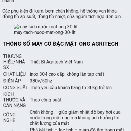
nhanh.
Các phụ kiện đi kèm: bơm chân không, hệ thống van khóa,
đồng hồ áp suất, đồng hồ nhiệt, cửa ngắm tích hợp đèn pin,…
may-tach-nuoc-mat-ong-30-lit
THÔNG SỐ MÁY CÔ ĐẶC MẬT ONG AGRITECH
THƯƠNG
HIỆU/NHÀ
Thiết Bị Agritech Việt Nam
SX
CHẤT LIỆU
inox 304 cao cấp, không lẫn tạp chất
ĐIỆN ÁP
380v/50hz
CÔNG SUẤT
Theo yêu cầu khách hàng từ 30kg trở lên
KÍCH
THƯỚC VÀ
Theo công suất
CÂN NẶNG
Chân không – giúp giảm nhiệt độ bay hơi của
CÔNG
nước trong mật ong mà không ảnh hưởng tới
NGHỆ
chất lượng của mật
Phá kết tinh – lọc tinh – giảm độ ẩm trong mật