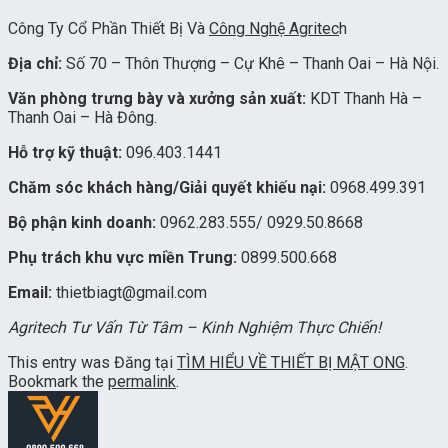
Công Ty Cổ Phần Thiết Bị Và
Công Nghệ Agritec
h
Địa chỉ:
Số 70 – Thôn Thượng – Cự Khê – Thanh Oai – Hà Nội.
Văn phòng trưng bày và xưởng sản xuất:
KDT Thanh Hà –
Thanh Oai – Hà Đông.
Hỗ trợ kỹ thuật:
096.403.1441
Chăm sóc khách hàng/Giải quyết khiếu nại:
0968.499.391
Bộ phận kinh doanh:
0962.283.555/ 0929.50.8668
Phụ trách khu vực miền Trung:
0899.500.668
Email:
thietbiagt@gmail.com
Agritech Tư Vấn Từ Tâm – Kinh Nghiệm Thực Chiến!
This entry was Đăng tại
TÌM HIỂU VỀ THIẾT BỊ MẬT ONG
.
Bookmark the
permalink
.