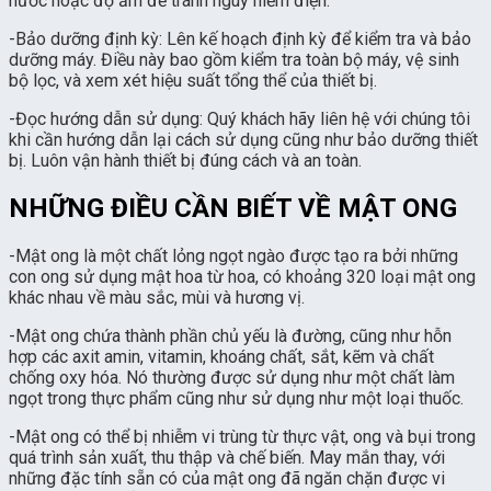
nước hoặc độ ẩm để tránh nguy hiểm điện.
-Bảo dưỡng định kỳ: Lên kế hoạch định kỳ để kiểm tra và bảo
dưỡng máy. Điều này bao gồm kiểm tra toàn bộ máy, vệ sinh
bộ lọc, và xem xét hiệu suất tổng thể của thiết bị.
-Đọc hướng dẫn sử dụng: Quý khách hãy liên hệ với chúng tôi
khi cần hướng dẫn lại cách sử dụng cũng như bảo dưỡng thiết
bị. Luôn vận hành thiết bị đúng cách và an toàn.
NHỮNG ĐIỀU CẦN BIẾT VỀ MẬT ONG
-Mật ong là một chất lỏng ngọt ngào được tạo ra bởi những
con ong sử dụng mật hoa từ hoa, có khoảng 320 loại mật ong
khác nhau về màu sắc, mùi và hương vị.
-Mật ong chứa thành phần chủ yếu là đường, cũng như hỗn
hợp các axit amin, vitamin, khoáng chất, sắt, kẽm và chất
chống oxy hóa. Nó thường được sử dụng như một chất làm
ngọt trong thực phẩm cũng như sử dụng như một loại thuốc.
-Mật ong có thể bị nhiễm vi trùng từ thực vật, ong và bụi trong
quá trình sản xuất, thu thập và chế biến. May mắn thay, với
những đặc tính sẵn có của mật ong đã ngăn chặn được vi