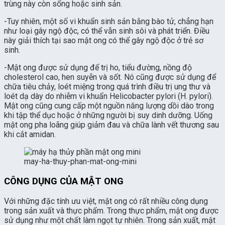
trùng này còn sống hoặc sinh sản.
-Tuy nhiên, một số vi khuẩn sinh sản bằng bào tử, chẳng hạn
như loại gây ngộ độc, có thể vẫn sinh sôi và phát triển. Điều
này giải thích tại sao mật ong có thể gây ngộ độc ở trẻ sơ
sinh.
-Mật ong được sử dụng để trị ho, tiểu đường, nồng độ
cholesterol cao, hen suyễn và sốt. Nó cũng được sử dụng để
chữa tiêu chảy, loét miệng trong quá trình điều trị ung thư và
loét dạ dày do nhiễm vi khuẩn Helicobacter pylori (H. pylori).
Mật ong cũng cung cấp một nguồn năng lượng dồi dào trong
khi tập thể dục hoặc ở những người bị suy dinh dưỡng. Uống
mật ong pha loãng giúp giảm đau và chữa lành vết thương sau
khi cắt amidan.
may-ha-thuy-phan-mat-ong-mini
CÔNG DỤNG CỦA MẬT ONG
Với những đặc tính ưu việt, mật ong có rất nhiều công dụng
trong sản xuất và thực phẩm. Trong thực phẩm, mật ong được
sử dụng như một chất làm ngọt tự nhiên. Trong sản xuất, mật