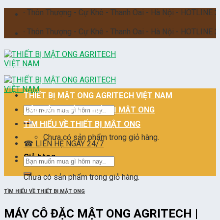
Skip
Thôn Thượng - Cự Khê - Thanh Oai - Hà Nội - HOTLINE 24/7 :096
to
content
Thôn Thượng - Cự Khê - Thanh Oai - Hà Nội - HOTLINE 24/7 :096
THIẾT BỊ MẬT ONG AGRITECH VIỆT NAM
Tìm
CÁC SẢN PHẨM THIẾT BỊ MẬT ONG
kiếm:
TÌM HIỂU VỀ THIẾT BỊ MẬT ONG
Chưa có sản phẩm trong giỏ hàng.
☎ LIÊN HỆ NGAY 24/7
Giỏ hàng
Tìm
kiếm:
Chưa có sản phẩm trong giỏ hàng.
TÌM HIỂU VỀ THIẾT BỊ MẬT ONG
MÁY CÔ ĐẶC MẬT ONG AGRITECH |