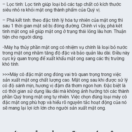
– Lọc tinh: Lọc tinh giúp loại bỏ các tạp chất có kích thước
siêu nhỏ ra khỏi mật ong thành phẩm của Quý vị.
– Phá kết tinh: theo đặc tính lý hóa tự nhiên của mật ong thì
sau 1 thời gian mật sẽ bị đóng đường. Chính vì vậy, phá kêt
tinh mật ong sẽ giúp mật ong ở trạng thái lỏng lâu hơn. Thuận
tiện cho người dùng.
-Máy hạ thủy phần mật ong có nhiệm vụ chính là loại bỏ nước
trong mật ong nhằm tăng độ đặc và bảo quản lâu dài. Điều này
cực kỳ quan trọng để xuất khẩu mật ong sang các thị trường
khó tính.
>>>Máy cô đặc mật ong đóng vai trò quan trọng trong việc
sản xuất mật ong chất lượng cao. Mật ong sau khi được sử lý
có độ sánh mịn, hương vị đậm đà thơm ngon hơn. Đặc biệt là
có thời gian sử dụng lâu dài mà không ảnh hưởng tới các thành
phần Quý trong mật ong tự nhiên. Việc chọn đúng loại máy cô
đặc mật ong phù hợp và hiểu rõ nguyên tắc hoạt động của nó
sẽ mang lại lợi ích lớn cho người sản xuất mật ong.