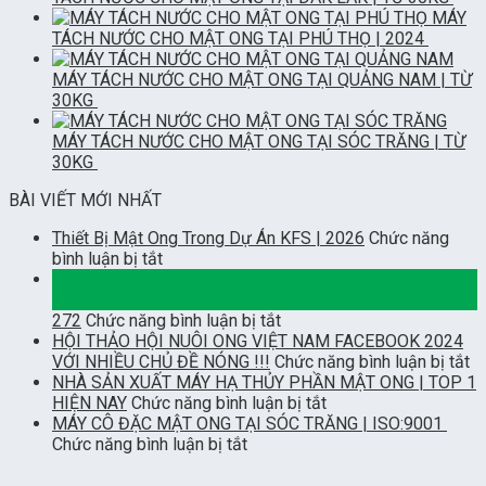
MÁY
TÁCH NƯỚC CHO MẬT ONG TẠI PHÚ THỌ | 2024
MÁY TÁCH NƯỚC CHO MẬT ONG TẠI QUẢNG NAM | TỪ
30KG
MÁY TÁCH NƯỚC CHO MẬT ONG TẠI SÓC TRĂNG | TỪ
30KG
BÀI VIẾT MỚI NHẤT
Thiết Bị Mật Ong Trong Dự Án KFS | 2026
Chức năng
ở
bình luận bị tắt
Thiết
02
Bị
Th7
Mật
ở
272
Chức năng bình luận bị tắt
Ong
HỘI THẢO HỘI NUÔI ONG VIỆT NAM FACEBOOK 2024
Trong
ở
VỚI NHIỀU CHỦ ĐỀ NÓNG !!!
Chức năng bình luận bị tắt
Dự
H
NHÀ SẢN XUẤT MÁY HẠ THỦY PHẦN MẬT ONG | TOP 1
Án
ở
T
HIỆN NAY
Chức năng bình luận bị tắt
KFS
NHÀ
H
MÁY CÔ ĐẶC MẬT ONG TẠI SÓC TRĂNG | ISO:9001
|
ở
SẢN
N
Chức năng bình luận bị tắt
2026
MÁY
XUẤT
O
CÔ
MÁY
V