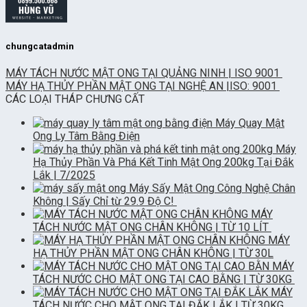
chungcatadmin
MÁY TÁCH NƯỚC MẬT ONG TẠI QUẢNG NINH | ISO 9001
MÁY HẠ THỦY PHẦN MẬT ONG TẠI NGHỆ AN |ISO: 9001
CÁC LOẠI THÁP CHƯNG CẤT
Máy Quay Mật
Ong Ly Tâm Bằng Điện
Máy
Hạ Thủy Phần Và Phá Kết Tinh Mật Ong 200kg Tại Đắk
Lắk | 7/2025
Máy Sấy Mật Ong Công Nghệ Chân
Không | Sấy Chỉ từ 29.9 Độ C!
MÁY
TÁCH NƯỚC MẬT ONG CHÂN KHÔNG | TỪ 10 LÍT
MÁY
HẠ THỦY PHẦN MẬT ONG CHÂN KHÔNG | TỪ 30L
MÁY
TÁCH NƯỚC CHO MẬT ONG TẠI CAO BẰNG | TỪ 30KG
MÁY
TÁCH NƯỚC CHO MẬT ONG TẠI ĐẮK LẮK | TỪ 30KG